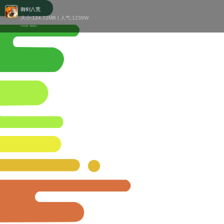
御剑八荒
大小:124.72MB | 人气:
1239W
开局送骷髅，满图横着走