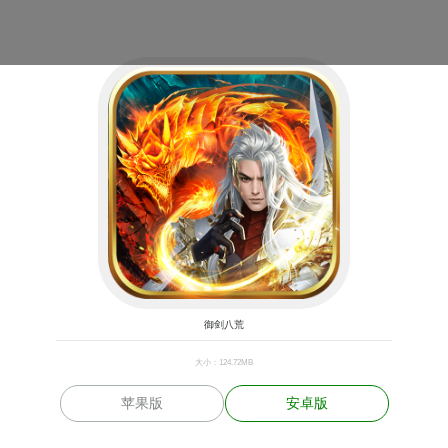
御剑八荒
大小：124.72MB
苹果版
安卓版